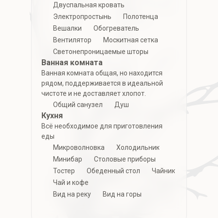
Двуспальная кровать
Электропростынь
Полотенца
Вешалки
Обогреватель
Вентилятор
Москитная сетка
Светонепроницаемые шторы
Ванная комната
Ванная комната общая, но находится
рядом, поддерживается в идеальной
чистоте и не доставляет хлопот.
Общий санузел
Душ
Кухня
Всё необходимое для приготовления
еды
Микроволновка
Холодильник
Минибар
Столовые приборы
Тостер
Обеденный стол
Чайник
Чай и кофе
Вид на реку
Вид на горы